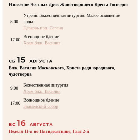
Изнесение Честных Древ Животворящего Креста Господня
Утреня. Божественная литургия. Малое освящение
8:00
воды
Церковь прп. Сергия
Всенощное бдение
17:00
Храм блж. Василия
15
СБ
АВГУСТА
Блж. Василия Московского, Христа ради юродивого,
чудотворца
Божественная литургия
9:00
Храм блж. Василия
Всенощное бдение
17:00
Знаменский собор
16
ВС
АВГУСТА
Неделя 11-я по Пятидесятнице, Глас 2-й