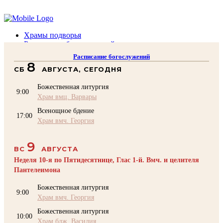
Помочь подворью
Храмы подворья
Расписание богослужений
Духовенство
Расписание богослужений
Воскресная школа
8
СБ
АВГУСТА, СЕГОДНЯ
Преподаватели Воскресной школы
Катехизация
Божественная литургия
КОНТАКТЫ
9:00
Храм вмц. Варвары
Помочь Подворью
Всенощное бдение
top
17:00
Храм вмч. Георгия
9
ВС
АВГУСТА
Неделя 10-я по Пятидесятнице, Глас 1-й. Вмч. и целителя
Пантелеимона
Божественная литургия
9:00
Храм вмч. Георгия
Божественная литургия
10:00
Храм блж. Василия