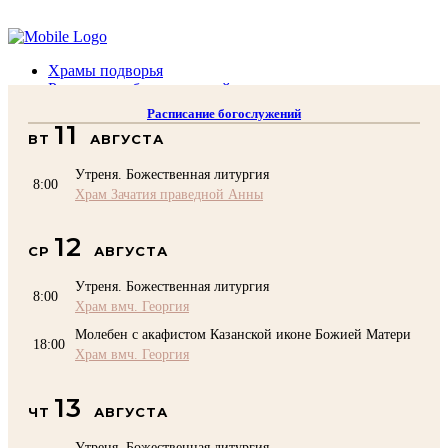
Помочь подворью
Храмы подворья
Расписание богослужений
Духовенство
Расписание богослужений
Воскресная школа
11
ВТ
АВГУСТА
Преподаватели Воскресной школы
Катехизация
Утреня. Божественная литургия
КОНТАКТЫ
8:00
Храм Зачатия праведной Анны
Помочь Подворью
top
12
СР
АВГУСТА
Утреня. Божественная литургия
8:00
Храм вмч. Георгия
Молебен с акафистом Казанской иконе Божией Матери
18:00
Храм вмч. Георгия
13
ЧТ
АВГУСТА
Утреня. Божественная литургия