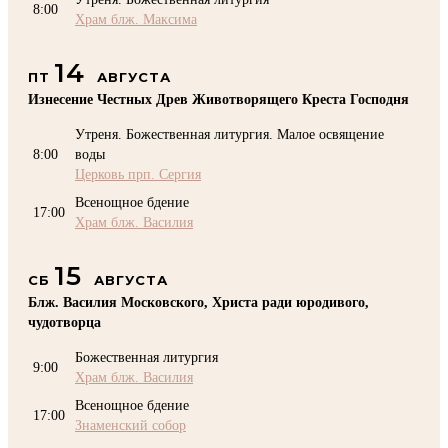
8:00
Храм блж. Максима
14
ПТ
АВГУСТА
Изнесение Честных Древ Животворящего Креста Господня
Утреня. Божественная литургия. Малое освящение
8:00
воды
Церковь прп. Сергия
Всенощное бдение
17:00
Храм блж. Василия
15
СБ
АВГУСТА
Блж. Василия Московского, Христа ради юродивого,
чудотворца
Божественная литургия
9:00
Храм блж. Василия
Всенощное бдение
17:00
Знаменский собор