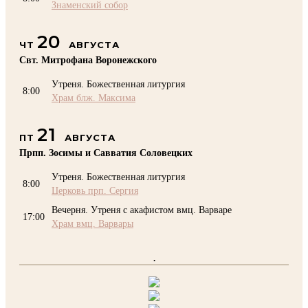
Знаменский собор
20
ЧТ
АВГУСТА
Свт. Митрофана Воронежского
Утреня. Божественная литургия
8:00
Храм блж. Максима
21
ПТ
АВГУСТА
Прпп. Зосимы и Савватия Соловецких
Утреня. Божественная литургия
8:00
Церковь прп. Сергия
Вечерня. Утреня с акафистом вмц. Варваре
17:00
Храм вмц. Варвары
.