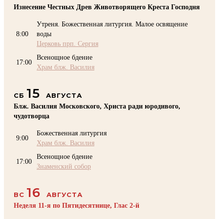
Изнесение Честных Древ Животворящего Креста Господня
Утреня. Божественная литургия. Малое освящение
8:00
воды
Церковь прп. Сергия
Всенощное бдение
17:00
Храм блж. Василия
15
СБ
АВГУСТА
Блж. Василия Московского, Христа ради юродивого,
чудотворца
Божественная литургия
9:00
Храм блж. Василия
Всенощное бдение
17:00
Знаменский собор
16
ВС
АВГУСТА
Неделя 11-я по Пятидесятнице, Глас 2-й