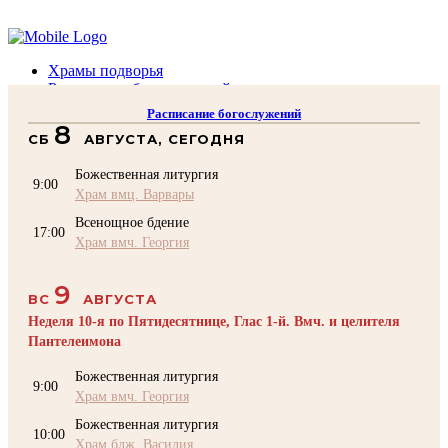
Помочь подворью
Храмы подворья
Расписание богослужений
Духовенство
Расписание богослужений
Воскресная школа
8
СБ
АВГУСТА, СЕГОДНЯ
Преподаватели Воскресной школы
Катехизация
Божественная литургия
КОНТАКТЫ
9:00
Храм вмц. Варвары
Помочь Подворью
Всенощное бдение
top
17:00
Храм вмч. Георгия
9
ВС
АВГУСТА
Неделя 10-я по Пятидесятнице, Глас 1-й. Вмч. и целителя
Пантелеимона
Божественная литургия
9:00
Храм вмч. Георгия
Божественная литургия
10:00
Храм блж. Василия