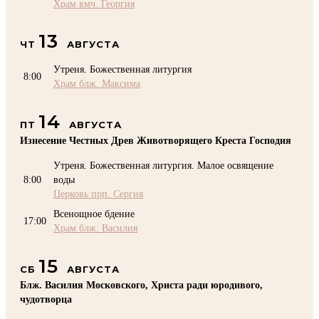
Храм вмч. Георгия
13
ЧТ
АВГУСТА
Утреня. Божественная литургия
8:00
Храм блж. Максима
14
ПТ
АВГУСТА
Изнесение Честных Древ Животворящего Креста Господня
Утреня. Божественная литургия. Малое освящение
8:00
воды
Церковь прп. Сергия
Всенощное бдение
17:00
Храм блж. Василия
15
СБ
АВГУСТА
Блж. Василия Московского, Христа ради юродивого,
чудотворца