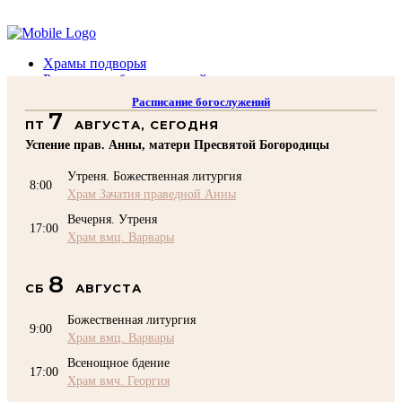
Помочь подворью
Храмы подворья
Расписание богослужений
Духовенство
Расписание богослужений
Воскресная школа
7
ПТ
АВГУСТА, СЕГОДНЯ
Преподаватели Воскресной школы
Катехизация
Успение прав. Анны, матери Пресвятой Богородицы
КОНТАКТЫ
Утреня. Божественная литургия
Помочь Подворью
8:00
Храм Зачатия праведной Анны
top
Вечерня. Утреня
17:00
Храм вмц. Варвары
8
СБ
АВГУСТА
Божественная литургия
9:00
Храм вмц. Варвары
Всенощное бдение
17:00
Храм вмч. Георгия