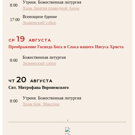
Утреня. Божественная литургия
8:00
Храм Зачатия праведной Анны
Всенощное бдение
17:00
Знаменский собор
19
СР
АВГУСТА
Преображение Господа Бога и Спаса нашего Иисуса Христа
Божественная литургия
8:00
Знаменский собор
20
ЧТ
АВГУСТА
Свт. Митрофана Воронежского
Утреня. Божественная литургия
8:00
Храм блж. Максима
.