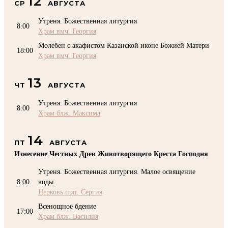
12
СР
АВГУСТА
Утреня. Божественная литургия
8:00
Храм вмч. Георгия
Молебен с акафистом Казанской иконе Божией Матери
18:00
Храм вмч. Георгия
13
ЧТ
АВГУСТА
Утреня. Божественная литургия
8:00
Храм блж. Максима
14
ПТ
АВГУСТА
Изнесение Честных Древ Животворящего Креста Господня
Утреня. Божественная литургия. Малое освящение
8:00
воды
Церковь прп. Сергия
Всенощное бдение
17:00
Храм блж. Василия