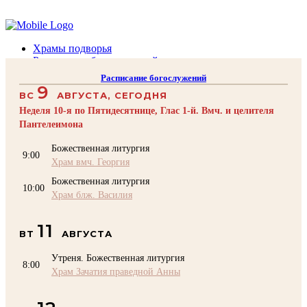
Помочь подворью
Храмы подворья
Расписание богослужений
Духовенство
Расписание богослужений
Воскресная школа
9
ВС
АВГУСТА, СЕГОДНЯ
Преподаватели Воскресной школы
Катехизация
Неделя 10-я по Пятидесятнице, Глас 1-й. Вмч. и целителя
КОНТАКТЫ
Пантелеимона
Помочь Подворью
Божественная литургия
9:00
top
Храм вмч. Георгия
Божественная литургия
10:00
Храм блж. Василия
11
ВТ
АВГУСТА
Утреня. Божественная литургия
8:00
Храм Зачатия праведной Анны