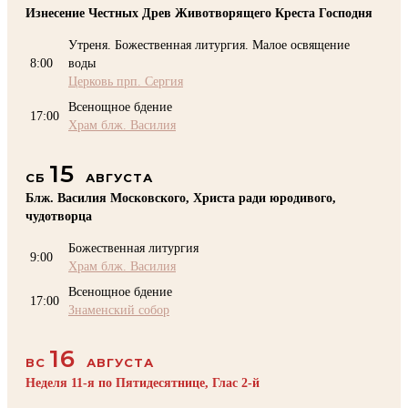
Изнесение Честных Древ Животворящего Креста Господня
Утреня. Божественная литургия. Малое освящение
8:00
воды
Церковь прп. Сергия
Всенощное бдение
17:00
Храм блж. Василия
15
СБ
АВГУСТА
Блж. Василия Московского, Христа ради юродивого,
чудотворца
Божественная литургия
9:00
Храм блж. Василия
Всенощное бдение
17:00
Знаменский собор
16
ВС
АВГУСТА
Неделя 11-я по Пятидесятнице, Глас 2-й