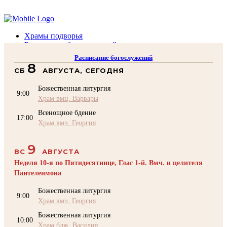
Помочь подворью
Храмы подворья
Расписание богослужений
Духовенство
Расписание богослужений
Воскресная школа
8
СБ
АВГУСТА, СЕГОДНЯ
Преподаватели Воскресной школы
Катехизация
Божественная литургия
КОНТАКТЫ
9:00
Храм вмц. Варвары
Помочь Подворью
Всенощное бдение
top
17:00
Храм вмч. Георгия
9
ВС
АВГУСТА
Неделя 10-я по Пятидесятнице, Глас 1-й. Вмч. и целителя
Пантелеимона
Божественная литургия
9:00
Храм вмч. Георгия
Божественная литургия
10:00
Храм блж. Василия