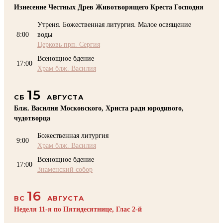
Изнесение Честных Древ Животворящего Креста Господня
Утреня. Божественная литургия. Малое освящение
8:00
воды
Церковь прп. Сергия
Всенощное бдение
17:00
Храм блж. Василия
15
СБ
АВГУСТА
Блж. Василия Московского, Христа ради юродивого,
чудотворца
Божественная литургия
9:00
Храм блж. Василия
Всенощное бдение
17:00
Знаменский собор
16
ВС
АВГУСТА
Неделя 11-я по Пятидесятнице, Глас 2-й