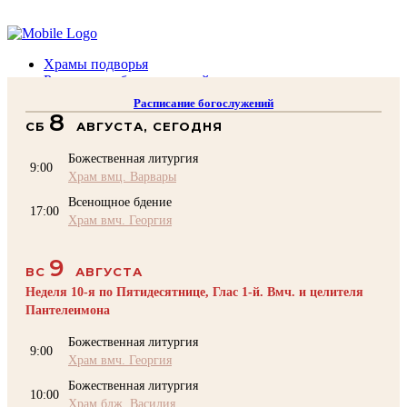
Помочь подворью
Храмы подворья
Расписание богослужений
Духовенство
Расписание богослужений
Воскресная школа
8
СБ
АВГУСТА, СЕГОДНЯ
Преподаватели Воскресной школы
Катехизация
Божественная литургия
КОНТАКТЫ
9:00
Храм вмц. Варвары
Помочь Подворью
Всенощное бдение
top
17:00
Храм вмч. Георгия
9
ВС
АВГУСТА
Неделя 10-я по Пятидесятнице, Глас 1-й. Вмч. и целителя
Пантелеимона
Божественная литургия
9:00
Храм вмч. Георгия
Божественная литургия
10:00
Храм блж. Василия