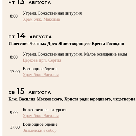
13
ЧТ
АВГУСТА
Утреня. Божественная литургия
8:00
Храм блж. Максима
14
ПТ
АВГУСТА
Изнесение Честных Древ Животворящего Креста Господня
Утреня. Божественная литургия. Малое освящение воды
8:00
Церковь прп. Сергия
Всенощное бдение
17:00
Храм блж. Василия
15
СБ
АВГУСТА
Блж. Василия Московского, Христа ради юродивого, чудотворца
Божественная литургия
9:00
Храм блж. Василия
Всенощное бдение
17:00
Знаменский собор