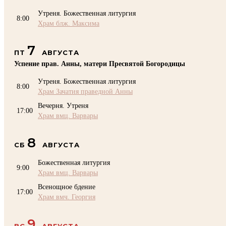
Утреня. Божественная литургия
8:00
Храм блж. Максима
7
ПТ
АВГУСТА
Успение прав. Анны, матери Пресвятой Богородицы
Утреня. Божественная литургия
8:00
Храм Зачатия праведной Анны
Вечерня. Утреня
17:00
Храм вмц. Варвары
8
СБ
АВГУСТА
Божественная литургия
9:00
Храм вмц. Варвары
Всенощное бдение
17:00
Храм вмч. Георгия
9
ВС
АВГУСТА