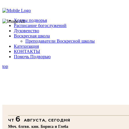
Помочь подворью
Храмы подворья
Расписание богослужений
Духовенство
Воскресная школа
Преподаватели Воскресной школы
Катехизация
КОНТАКТЫ
Помочь Подворью
top
6
ЧТ
АВГУСТА, СЕГОДНЯ
Мчч. блгвв. кнн. Бориса и Глеба