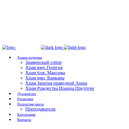
Храмы подворья
Знаменский собор
Храм вмч. Георгия
Храм блж. Максима
Храм вмц. Варвары
Храм Зачатия праведной Анны
Храм Рождества Иоанна Предтечи
Духовенство
Расписание
Воскресная школа
Преподаватели
Катехизация
Контакты