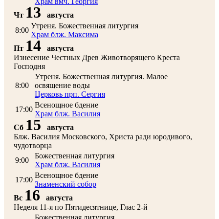
Храм вмч. Георгия
13
Чт
августа
Утреня. Божественная литургия
8:00
Храм блж. Максима
14
Пт
августа
Изнесение Честных Древ Животворящего Креста
Господня
Утреня. Божественная литургия. Малое
8:00
освящение воды
Церковь прп. Сергия
Всенощное бдение
17:00
Храм блж. Василия
15
Сб
августа
Блж. Василия Московского, Христа ради юродивого,
чудотворца
Божественная литургия
9:00
Храм блж. Василия
Всенощное бдение
17:00
Знаменский собор
16
Вс
августа
Неделя 11-я по Пятидесятнице, Глас 2-й
Божественная литургия