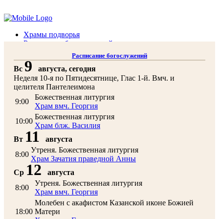
Помочь подворью
Храмы подворья
Расписание богослужений
Духовенство
Расписание богослужений
Воскресная школа
9
Вс
августа, сегодня
Преподаватели Воскресной школы
Неделя 10-я по Пятидесятнице, Глас 1-й. Вмч. и
Катехизация
целителя Пантелеимона
КОНТАКТЫ
Помочь Подворью
Божественная литургия
9:00
Храм вмч. Георгия
top
Божественная литургия
10:00
Храм блж. Василия
11
Вт
августа
Утреня. Божественная литургия
8:00
Храм Зачатия праведной Анны
12
Ср
августа
Утреня. Божественная литургия
8:00
Храм вмч. Георгия
Молебен с акафистом Казанской иконе Божией
18:00
Матери