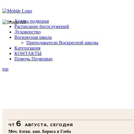
Помочь подворью
Храмы подворья
Расписание богослужений
Духовенство
Воскресная школа
Преподаватели Воскресной школы
Катехизация
КОНТАКТЫ
Помочь Подворью
top
6
ЧТ
АВГУСТА, СЕГОДНЯ
Мчч. блгвв. кнн. Бориса и Глеба