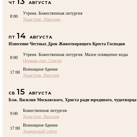
13
ЧТ
АВГУСТА
Утреня. Божественная литургия
8:00
Храм блж. Максима
14
ПТ
АВГУСТА
Изнесение Честных Древ Животворящего Креста Господня
Утреня. Божественная литургия. Малое освящение воды
8:00
Церковь прп. Сергия
Всенощное бдение
17:00
Храм блж. Василия
15
СБ
АВГУСТА
Блж. Василия Московского, Христа ради юродивого, чудотворца
Божественная литургия
9:00
Храм блж. Василия
Всенощное бдение
17:00
Знаменский собор