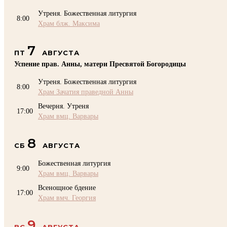
Утреня. Божественная литургия
8:00
Храм блж. Максима
7
ПТ
АВГУСТА
Успение прав. Анны, матери Пресвятой Богородицы
Утреня. Божественная литургия
8:00
Храм Зачатия праведной Анны
Вечерня. Утреня
17:00
Храм вмц. Варвары
8
СБ
АВГУСТА
Божественная литургия
9:00
Храм вмц. Варвары
Всенощное бдение
17:00
Храм вмч. Георгия
9
ВС
АВГУСТА