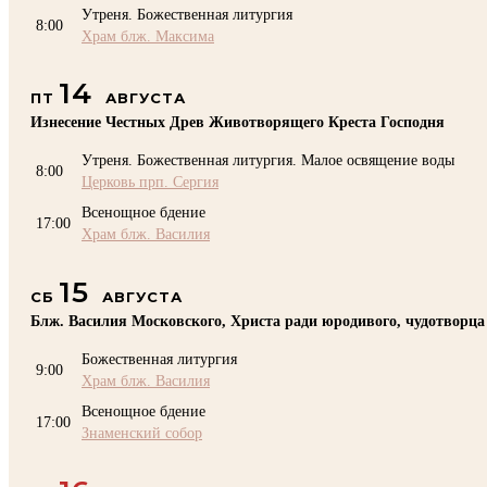
Утреня. Божественная литургия
8:00
Храм блж. Максима
14
ПТ
АВГУСТА
Изнесение Честных Древ Животворящего Креста Господня
Утреня. Божественная литургия. Малое освящение воды
8:00
Церковь прп. Сергия
Всенощное бдение
17:00
Храм блж. Василия
15
СБ
АВГУСТА
Блж. Василия Московского, Христа ради юродивого, чудотворца
Божественная литургия
9:00
Храм блж. Василия
Всенощное бдение
17:00
Знаменский собор