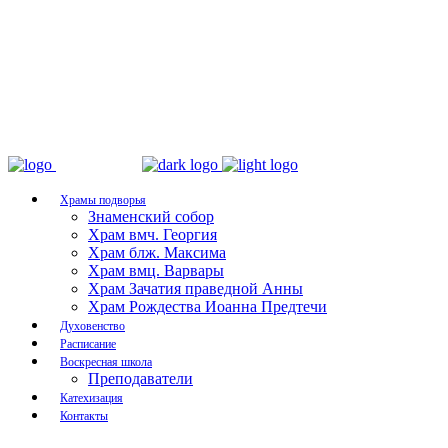
Храмы подворья
Знаменский собор
Храм вмч. Георгия
Храм блж. Максима
Храм вмц. Варвары
Храм Зачатия праведной Анны
Храм Рождества Иоанна Предтечи
Духовенство
Расписание
Воскресная школа
Преподаватели
Катехизация
Контакты