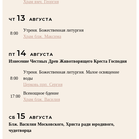
Храм вмч. Георгия
13
ЧТ
АВГУСТА
Утреня. Божественная литургия
8:00
Храм блж. Максима
14
ПТ
АВГУСТА
Изнесение Честных Древ Животворящего Креста Господня
Утреня. Божественная литургия. Малое освящение
8:00
воды
Церковь прп. Сергия
Всенощное бдение
17:00
Храм блж. Василия
15
СБ
АВГУСТА
Блж. Василия Московского, Христа ради юродивого,
чудотворца