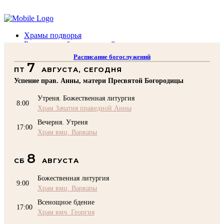
Помочь подворью
Храмы подворья
Расписание богослужений
Духовенство
Расписание богослужений
Воскресная школа
7
ПТ
АВГУСТА, СЕГОДНЯ
Преподаватели Воскресной школы
Катехизация
Успение прав. Анны, матери Пресвятой Богородицы
КОНТАКТЫ
Утреня. Божественная литургия
Помочь Подворью
8:00
Храм Зачатия праведной Анны
top
Вечерня. Утреня
17:00
Храм вмц. Варвары
8
СБ
АВГУСТА
Божественная литургия
9:00
Храм вмц. Варвары
Всенощное бдение
17:00
Храм вмч. Георгия