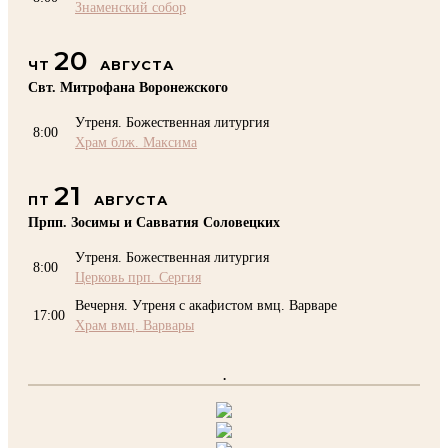
Знаменский собор
20
ЧТ
АВГУСТА
Свт. Митрофана Воронежского
Утреня. Божественная литургия
8:00
Храм блж. Максима
21
ПТ
АВГУСТА
Прпп. Зосимы и Савватия Соловецких
Утреня. Божественная литургия
8:00
Церковь прп. Сергия
Вечерня. Утреня с акафистом вмц. Варваре
17:00
Храм вмц. Варвары
.