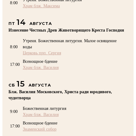
8:00
Храм блж. Максима
14
ПТ
АВГУСТА
Изнесение Честных Древ Животворящего Креста Господня
Утреня. Божественная литургия. Малое освящение
8:00
воды
Церковь прп. Сергия
Всенощное бдение
17:00
Храм блж. Василия
15
СБ
АВГУСТА
Блж. Василия Московского, Христа ради юродивого,
чудотворца
Божественная литургия
9:00
Храм блж. Василия
Всенощное бдение
17:00
Знаменский собор