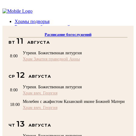
Помочь подворью
Храмы подворья
Расписание богослужений
Духовенство
Расписание богослужений
Воскресная школа
11
ВТ
АВГУСТА
Преподаватели Воскресной школы
Катехизация
Утреня. Божественная литургия
КОНТАКТЫ
8:00
Храм Зачатия праведной Анны
Помочь Подворью
top
12
СР
АВГУСТА
Утреня. Божественная литургия
8:00
Храм вмч. Георгия
Молебен с акафистом Казанской иконе Божией Матери
18:00
Храм вмч. Георгия
13
ЧТ
АВГУСТА
Утреня. Божественная литургия