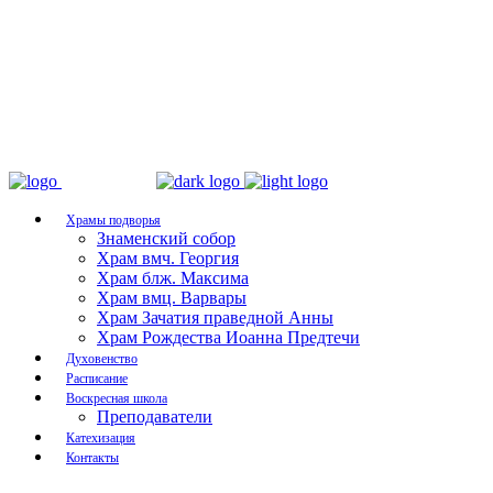
Храмы подворья
Знаменский собор
Храм вмч. Георгия
Храм блж. Максима
Храм вмц. Варвары
Храм Зачатия праведной Анны
Храм Рождества Иоанна Предтечи
Духовенство
Расписание
Воскресная школа
Преподаватели
Катехизация
Контакты