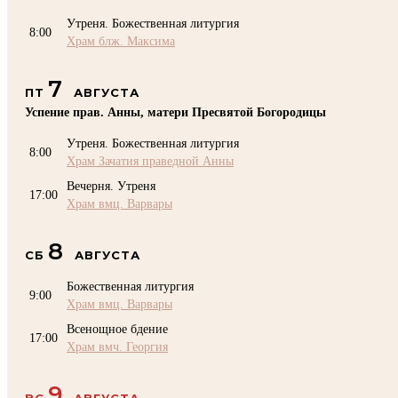
Утреня. Божественная литургия
8:00
Храм блж. Максима
7
ПТ
АВГУСТА
Успение прав. Анны, матери Пресвятой Богородицы
Утреня. Божественная литургия
8:00
Храм Зачатия праведной Анны
Вечерня. Утреня
17:00
Храм вмц. Варвары
8
СБ
АВГУСТА
Божественная литургия
9:00
Храм вмц. Варвары
Всенощное бдение
17:00
Храм вмч. Георгия
9
ВС
АВГУСТА