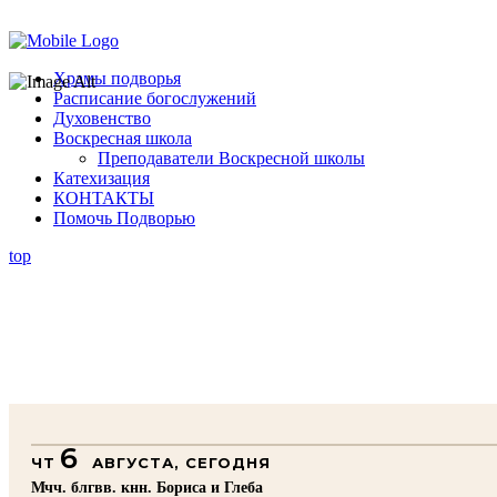
Помочь подворью
Храмы подворья
Расписание богослужений
Духовенство
Воскресная школа
Преподаватели Воскресной школы
Катехизация
КОНТАКТЫ
Помочь Подворью
top
6
ЧТ
АВГУСТА, СЕГОДНЯ
Мчч. блгвв. кнн. Бориса и Глеба