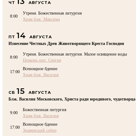
13
ЧТ
АВГУСТА
Утреня. Божественная литургия
8:00
Храм блж. Максима
14
ПТ
АВГУСТА
Изнесение Честных Древ Животворящего Креста Господня
Утреня. Божественная литургия. Малое освящение воды
8:00
Церковь прп. Сергия
Всенощное бдение
17:00
Храм блж. Василия
15
СБ
АВГУСТА
Блж. Василия Московского, Христа ради юродивого, чудотворца
Божественная литургия
9:00
Храм блж. Василия
Всенощное бдение
17:00
Знаменский собор