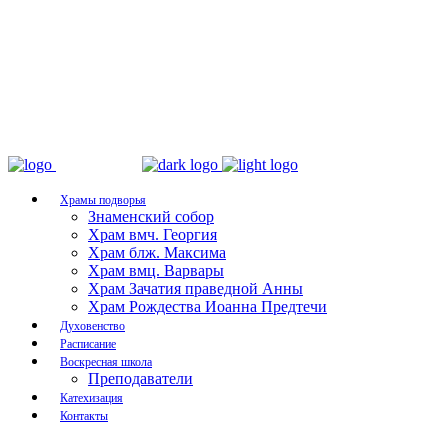
Храмы подворья
Знаменский собор
Храм вмч. Георгия
Храм блж. Максима
Храм вмц. Варвары
Храм Зачатия праведной Анны
Храм Рождества Иоанна Предтечи
Духовенство
Расписание
Воскресная школа
Преподаватели
Катехизация
Контакты