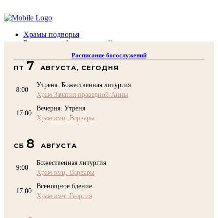
Помочь подворью
Храмы подворья
Расписание богослужений
Духовенство
Расписание богослужений
Воскресная школа
7
ПТ
АВГУСТА, СЕГОДНЯ
Преподаватели Воскресной школы
Катехизация
Утреня. Божественная литургия
КОНТАКТЫ
8:00
Храм Зачатия праведной Анны
Помочь Подворью
Вечерня. Утреня
top
17:00
Храм вмц. Варвары
8
СБ
АВГУСТА
Божественная литургия
9:00
Храм вмц. Варвары
Всенощное бдение
17:00
Храм вмч. Георгия