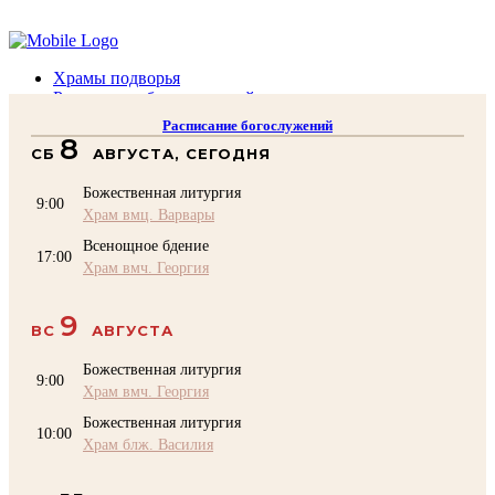
Помочь подворью
Храмы подворья
Расписание богослужений
Духовенство
Расписание богослужений
Воскресная школа
8
СБ
АВГУСТА, СЕГОДНЯ
Преподаватели Воскресной школы
Катехизация
Божественная литургия
КОНТАКТЫ
9:00
Храм вмц. Варвары
Помочь Подворью
Всенощное бдение
top
17:00
Храм вмч. Георгия
9
ВС
АВГУСТА
Божественная литургия
9:00
Храм вмч. Георгия
Божественная литургия
10:00
Храм блж. Василия