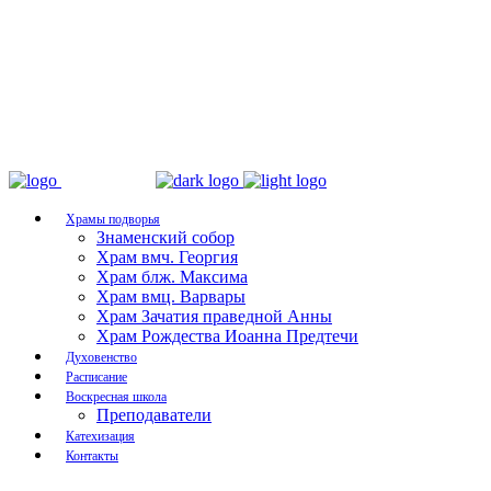
Храмы подворья
Знаменский собор
Храм вмч. Георгия
Храм блж. Максима
Храм вмц. Варвары
Храм Зачатия праведной Анны
Храм Рождества Иоанна Предтечи
Духовенство
Расписание
Воскресная школа
Преподаватели
Катехизация
Контакты