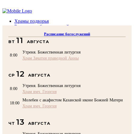
Помочь подворью
Храмы подворья
Расписание богослужений
Духовенство
Расписание богослужений
Воскресная школа
11
ВТ
АВГУСТА
Преподаватели Воскресной школы
Катехизация
Утреня. Божественная литургия
КОНТАКТЫ
8:00
Храм Зачатия праведной Анны
Помочь Подворью
top
12
СР
АВГУСТА
Утреня. Божественная литургия
8:00
Храм вмч. Георгия
Молебен с акафистом Казанской иконе Божией Матери
18:00
Храм вмч. Георгия
13
ЧТ
АВГУСТА
Утреня. Божественная литургия