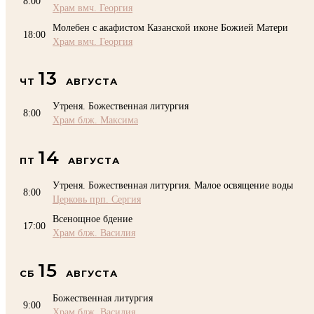
8:00
Храм вмч. Георгия
Молебен с акафистом Казанской иконе Божией Матери
18:00
Храм вмч. Георгия
13
ЧТ
АВГУСТА
Утреня. Божественная литургия
8:00
Храм блж. Максима
14
ПТ
АВГУСТА
Утреня. Божественная литургия. Малое освящение воды
8:00
Церковь прп. Сергия
Всенощное бдение
17:00
Храм блж. Василия
15
СБ
АВГУСТА
Божественная литургия
9:00
Храм блж. Василия