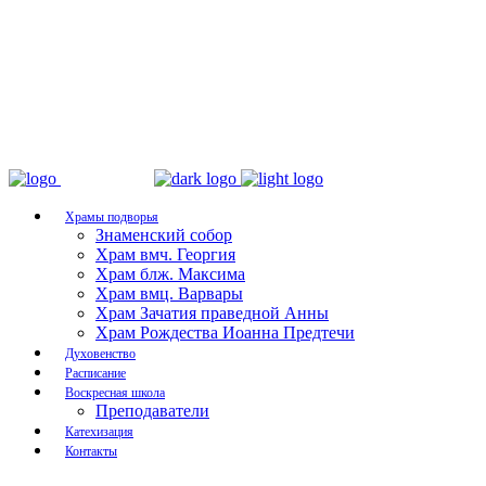
Храмы подворья
Знаменский собор
Храм вмч. Георгия
Храм блж. Максима
Храм вмц. Варвары
Храм Зачатия праведной Анны
Храм Рождества Иоанна Предтечи
Духовенство
Расписание
Воскресная школа
Преподаватели
Катехизация
Контакты