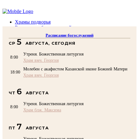
Помочь подворью
Храмы подворья
Расписание богослужений
Духовенство
Расписание богослужений
Воскресная школа
5
СР
АВГУСТА, СЕГОДНЯ
Преподаватели Воскресной школы
Катехизация
Утреня. Божественная литургия
КОНТАКТЫ
8:00
Храм вмч. Георгия
Помочь Подворью
Молебен с акафистом Казанской иконе Божией Матери
top
18:00
Храм вмч. Георгия
6
ЧТ
АВГУСТА
Утреня. Божественная литургия
8:00
Храм блж. Максима
7
ПТ
АВГУСТА
Утреня. Божественная литургия