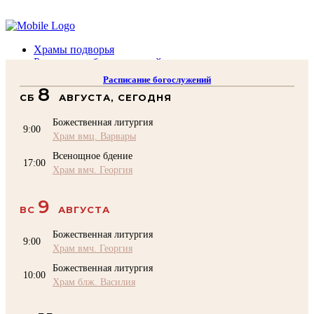
Помочь подворью
Храмы подворья
Расписание богослужений
Духовенство
Расписание богослужений
Воскресная школа
8
СБ
АВГУСТА, СЕГОДНЯ
Преподаватели Воскресной школы
Катехизация
Божественная литургия
КОНТАКТЫ
9:00
Храм вмц. Варвары
Помочь Подворью
Всенощное бдение
top
17:00
Храм вмч. Георгия
9
ВС
АВГУСТА
Божественная литургия
9:00
Храм вмч. Георгия
Божественная литургия
10:00
Храм блж. Василия