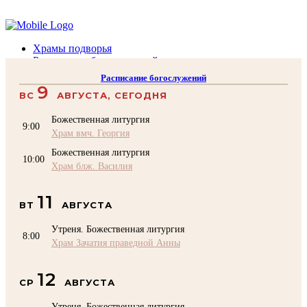
Помочь подворью
Храмы подворья
Расписание богослужений
Духовенство
Расписание богослужений
Воскресная школа
9
ВС
АВГУСТА, СЕГОДНЯ
Преподаватели Воскресной школы
Катехизация
Божественная литургия
КОНТАКТЫ
9:00
Храм вмч. Георгия
Помочь Подворью
Божественная литургия
top
10:00
Храм блж. Василия
11
ВТ
АВГУСТА
Утреня. Божественная литургия
8:00
Храм Зачатия праведной Анны
12
СР
АВГУСТА
Утреня. Божественная литургия