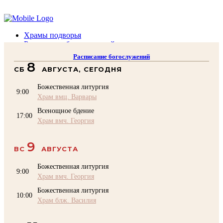
Помочь подворью
Храмы подворья
Расписание богослужений
Духовенство
Расписание богослужений
Воскресная школа
8
СБ
АВГУСТА, СЕГОДНЯ
Преподаватели Воскресной школы
Катехизация
Божественная литургия
КОНТАКТЫ
9:00
Храм вмц. Варвары
Помочь Подворью
Всенощное бдение
top
17:00
Храм вмч. Георгия
9
ВС
АВГУСТА
Божественная литургия
9:00
Храм вмч. Георгия
Божественная литургия
10:00
Храм блж. Василия