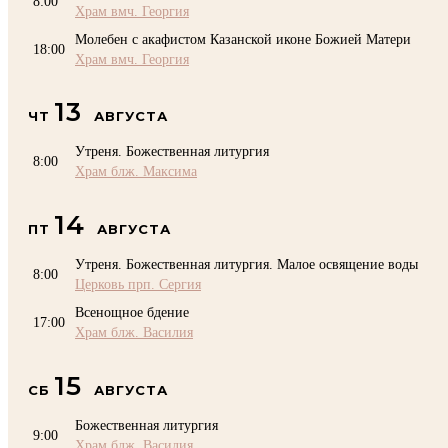
8:00
Храм вмч. Георгия
Молебен с акафистом Казанской иконе Божией Матери
18:00
Храм вмч. Георгия
13
ЧТ
АВГУСТА
Утреня. Божественная литургия
8:00
Храм блж. Максима
14
ПТ
АВГУСТА
Утреня. Божественная литургия. Малое освящение воды
8:00
Церковь прп. Сергия
Всенощное бдение
17:00
Храм блж. Василия
15
СБ
АВГУСТА
Божественная литургия
9:00
Храм блж. Василия