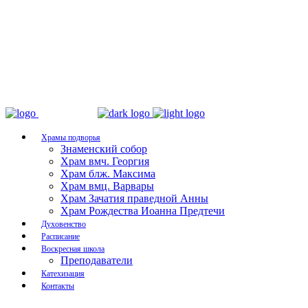
Храмы подворья
Знаменский собор
Храм вмч. Георгия
Храм блж. Максима
Храм вмц. Варвары
Храм Зачатия праведной Анны
Храм Рождества Иоанна Предтечи
Духовенство
Расписание
Воскресная школа
Преподаватели
Катехизация
Контакты