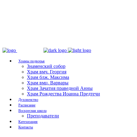
Храмы подворья
Знаменский собор
Храм вмч. Георгия
Храм блж. Максима
Храм вмц. Варвары
Храм Зачатия праведной Анны
Храм Рождества Иоанна Предтечи
Духовенство
Расписание
Воскресная школа
Преподаватели
Катехизация
Контакты