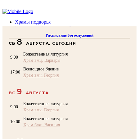
Помочь подворью
Храмы подворья
Расписание богослужений
Духовенство
Расписание богослужений
Воскресная школа
8
СБ
АВГУСТА, СЕГОДНЯ
Преподаватели Воскресной школы
Катехизация
Божественная литургия
КОНТАКТЫ
9:00
Храм вмц. Варвары
Помочь Подворью
Всенощное бдение
top
17:00
Храм вмч. Георгия
9
ВС
АВГУСТА
Божественная литургия
9:00
Храм вмч. Георгия
Божественная литургия
10:00
Храм блж. Василия