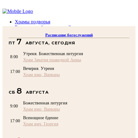
Помочь подворью
Храмы подворья
Расписание богослужений
Духовенство
Расписание богослужений
Воскресная школа
7
ПТ
АВГУСТА, СЕГОДНЯ
Преподаватели Воскресной школы
Катехизация
Утреня. Божественная литургия
КОНТАКТЫ
8:00
Храм Зачатия праведной Анны
Помочь Подворью
Вечерня. Утреня
top
17:00
Храм вмц. Варвары
8
СБ
АВГУСТА
Божественная литургия
9:00
Храм вмц. Варвары
Всенощное бдение
17:00
Храм вмч. Георгия