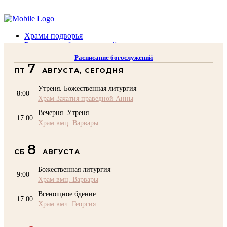
Помочь подворью
Храмы подворья
Расписание богослужений
Духовенство
Расписание богослужений
Воскресная школа
7
ПТ
АВГУСТА, СЕГОДНЯ
Преподаватели Воскресной школы
Катехизация
Утреня. Божественная литургия
КОНТАКТЫ
8:00
Храм Зачатия праведной Анны
Помочь Подворью
Вечерня. Утреня
top
17:00
Храм вмц. Варвары
8
СБ
АВГУСТА
Божественная литургия
9:00
Храм вмц. Варвары
Всенощное бдение
17:00
Храм вмч. Георгия