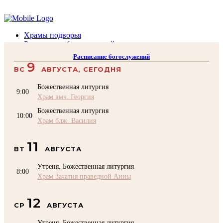
Помочь подворью
Храмы подворья
Расписание богослужений
Духовенство
Расписание богослужений
Воскресная школа
9
ВС
АВГУСТА, СЕГОДНЯ
Преподаватели Воскресной школы
Катехизация
Божественная литургия
КОНТАКТЫ
9:00
Храм вмч. Георгия
Помочь Подворью
Божественная литургия
top
10:00
Храм блж. Василия
11
ВТ
АВГУСТА
Утреня. Божественная литургия
8:00
Храм Зачатия праведной Анны
12
СР
АВГУСТА
Утреня. Божественная литургия