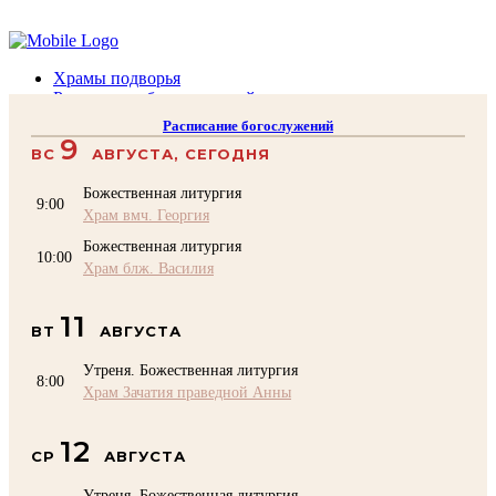
Помочь подворью
Храмы подворья
Расписание богослужений
Духовенство
Расписание богослужений
Воскресная школа
9
ВС
АВГУСТА, СЕГОДНЯ
Преподаватели Воскресной школы
Катехизация
Божественная литургия
КОНТАКТЫ
9:00
Храм вмч. Георгия
Помочь Подворью
Божественная литургия
top
10:00
Храм блж. Василия
11
ВТ
АВГУСТА
Утреня. Божественная литургия
8:00
Храм Зачатия праведной Анны
12
СР
АВГУСТА
Утреня. Божественная литургия