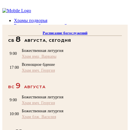
Помочь подворью
Храмы подворья
Расписание богослужений
Духовенство
Расписание богослужений
Воскресная школа
8
СБ
АВГУСТА, СЕГОДНЯ
Преподаватели Воскресной школы
Катехизация
Божественная литургия
КОНТАКТЫ
9:00
Храм вмц. Варвары
Помочь Подворью
Всенощное бдение
top
17:00
Храм вмч. Георгия
9
ВС
АВГУСТА
Божественная литургия
9:00
Храм вмч. Георгия
Божественная литургия
10:00
Храм блж. Василия