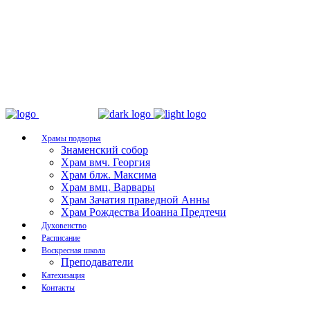
Храмы подворья
Знаменский собор
Храм вмч. Георгия
Храм блж. Максима
Храм вмц. Варвары
Храм Зачатия праведной Анны
Храм Рождества Иоанна Предтечи
Духовенство
Расписание
Воскресная школа
Преподаватели
Катехизация
Контакты