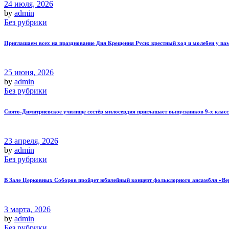
24 июля, 2026
by
admin
Без рубрики
Приглашаем всех на празднование Дня Крещения Руси: крестный ход и молебен у п
25 июня, 2026
by
admin
Без рубрики
Свято‑Димитриевское училище сестёр милосердия приглашает выпускников 9‑х класс
23 апреля, 2026
by
admin
Без рубрики
В Зале Церковных Соборов пройдет юбилейный концерт фольклорного ансамбля «Ве
3 марта, 2026
by
admin
Без рубрики