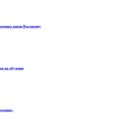
амятника князю Владимиру
ов на обучение
ретенце»