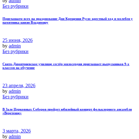
by
admin
Без рубрики
Приглашаем всех на празднование Дня Крещения Руси: крестный ход и молебен у
памятника князю Владимиру
25 июня, 2026
by
admin
Без рубрики
Свято‑Димитриевское училище сестёр милосердия приглашает выпускников 9‑х
классов на обучение
23 апреля, 2026
by
admin
Без рубрики
В Зале Церковных Соборов пройдет юбилейный концерт фольклорного ансамбля
«Веретенце»
3 марта, 2026
by
admin