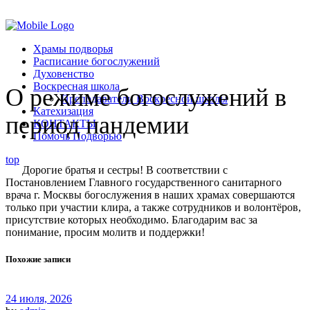
Помочь подворью
Храмы подворья
Расписание богослужений
Духовенство
Воскресная школа
О режиме богослужений в
Преподаватели Воскресной школы
Катехизация
период пандемии
КОНТАКТЫ
Помочь Подворью
top
Дорогие братья и сестры! В соответствии с
Постановлением Главного государственного санитарного
врача г. Москвы богослужения в наших храмах совершаются
только при участии клира, а также сотрудников и волонтёров,
присутствие которых необходимо. Благодарим вас за
понимание, просим молитв и поддержки!
Похожие записи
24 июля, 2026