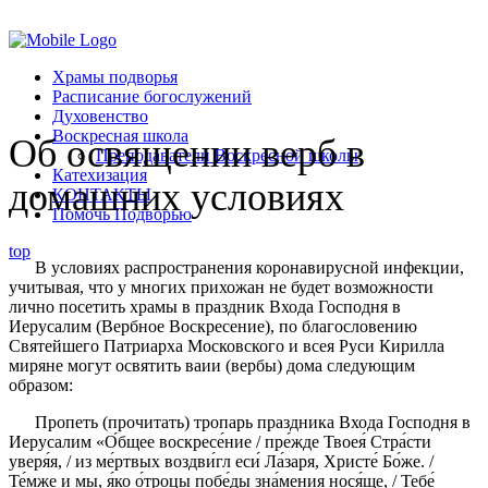
Помочь подворью
Храмы подворья
Расписание богослужений
Духовенство
Воскресная школа
Об освящении верб в
Преподаватели Воскресной школы
Катехизация
домашних условиях
КОНТАКТЫ
Помочь Подворью
top
В условиях распространения коронавирусной инфекции,
учитывая, что у многих прихожан не будет возможности
лично посетить храмы в праздник Входа Господня в
Иерусалим (Вербное Воскресение), по благословению
Святейшего Патриарха Московского и всея Руси Кирилла
миряне могут освятить ваии (вербы) дома следующим
образом:
Пропеть (прочитать) тропарь праздника Входа Господня в
Иерусалим «О́бщее воскресе́ние / пре́жде Твоея́ Стра́сти
уверя́я, / из ме́ртвых воздви́гл еси́ Ла́заря, Христе́ Бо́же. /
Те́мже и мы, я́ко о́троцы побе́ды зна́мения нося́ще, / Тебе́