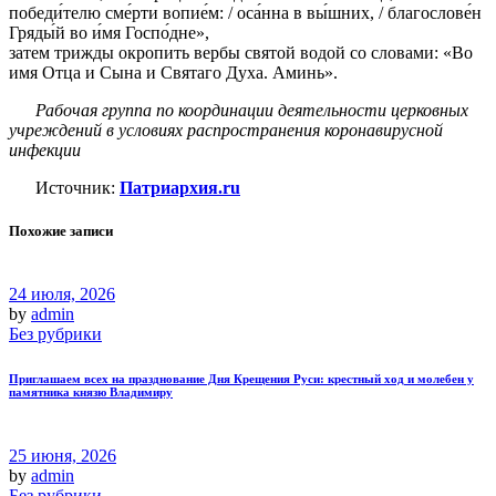
победи́телю сме́рти вопие́м: / оса́нна в вы́шних, / благослове́н
Гряды́й во и́мя Госпо́дне»,
затем трижды окропить вербы святой водой со словами: «Во
имя Отца и Сына и Святаго Духа. Аминь».
Рабочая группа по координации деятельности церковных
учреждений в условиях распространения коронавирусной
инфекции
Источник:
Патриархия.ru
Похожие записи
24 июля, 2026
by
admin
Без рубрики
Приглашаем всех на празднование Дня Крещения Руси: крестный ход и молебен у
памятника князю Владимиру
25 июня, 2026
by
admin
Без рубрики