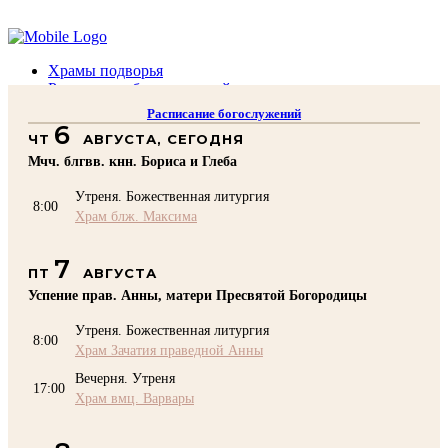
Помочь подворью
Храмы подворья
Расписание богослужений
Духовенство
Расписание богослужений
Воскресная школа
6
ЧТ
АВГУСТА, СЕГОДНЯ
Преподаватели Воскресной школы
Катехизация
Мчч. блгвв. кнн. Бориса и Глеба
КОНТАКТЫ
Утреня. Божественная литургия
Помочь Подворью
8:00
Храм блж. Максима
top
7
ПТ
АВГУСТА
Успение прав. Анны, матери Пресвятой Богородицы
Утреня. Божественная литургия
8:00
Храм Зачатия праведной Анны
Вечерня. Утреня
17:00
Храм вмц. Варвары