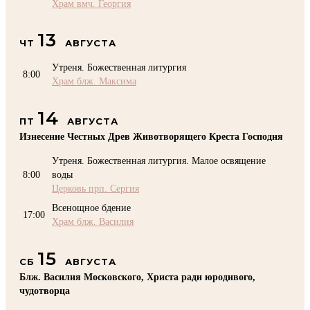
Храм вмч. Георгия
13
ЧТ
АВГУСТА
Утреня. Божественная литургия
8:00
Храм блж. Максима
14
ПТ
АВГУСТА
Изнесение Честных Древ Животворящего Креста Господня
Утреня. Божественная литургия. Малое освящение
8:00
воды
Церковь прп. Сергия
Всенощное бдение
17:00
Храм блж. Василия
15
СБ
АВГУСТА
Блж. Василия Московского, Христа ради юродивого,
чудотворца