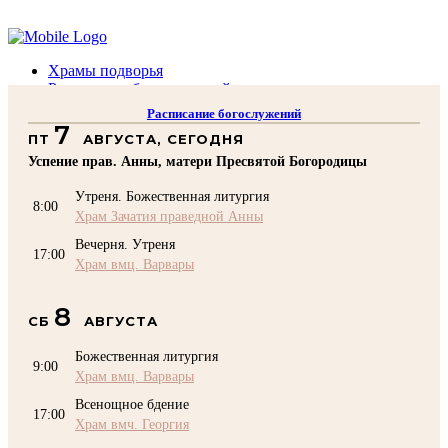
Помочь подворью
Храмы подворья
Расписание богослужений
Духовенство
Расписание богослужений
Воскресная школа
7
ПТ
АВГУСТА, СЕГОДНЯ
Преподаватели Воскресной школы
Катехизация
Успение прав. Анны, матери Пресвятой Богородицы
КОНТАКТЫ
Утреня. Божественная литургия
Помочь Подворью
8:00
Храм Зачатия праведной Анны
top
Вечерня. Утреня
17:00
Храм вмц. Варвары
8
СБ
АВГУСТА
Божественная литургия
9:00
Храм вмц. Варвары
Всенощное бдение
17:00
Храм вмч. Георгия