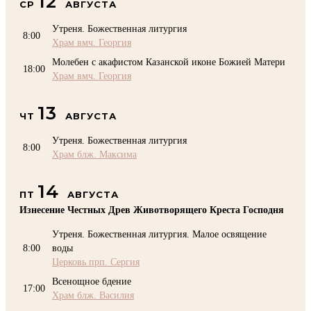
12
СР
АВГУСТА
Утреня. Божественная литургия
8:00
Храм вмч. Георгия
Молебен с акафистом Казанской иконе Божией Матери
18:00
Храм вмч. Георгия
13
ЧТ
АВГУСТА
Утреня. Божественная литургия
8:00
Храм блж. Максима
14
ПТ
АВГУСТА
Изнесение Честных Древ Животворящего Креста Господня
Утреня. Божественная литургия. Малое освящение
8:00
воды
Церковь прп. Сергия
Всенощное бдение
17:00
Храм блж. Василия