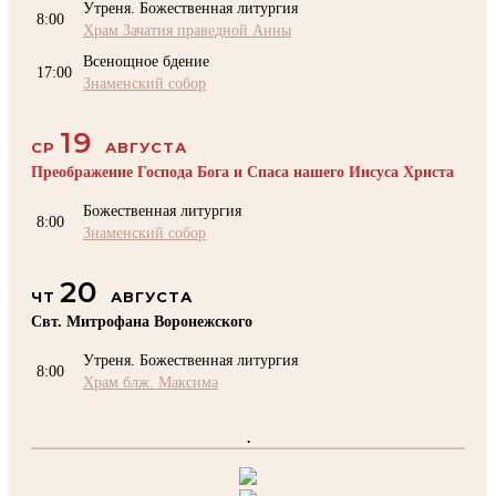
Утреня. Божественная литургия
8:00
Храм Зачатия праведной Анны
Всенощное бдение
17:00
Знаменский собор
19
СР
АВГУСТА
Преображение Господа Бога и Спаса нашего Иисуса Христа
Божественная литургия
8:00
Знаменский собор
20
ЧТ
АВГУСТА
Свт. Митрофана Воронежского
Утреня. Божественная литургия
8:00
Храм блж. Максима
.