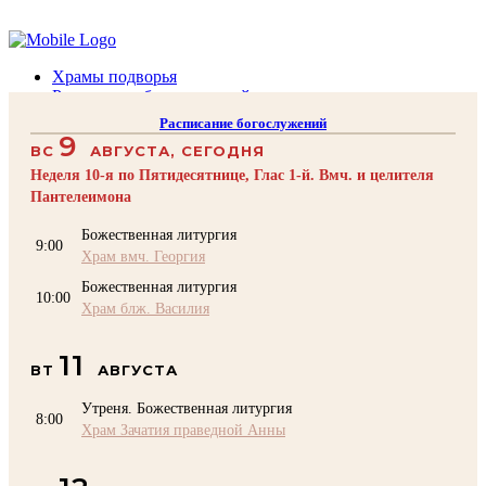
Помочь подворью
Храмы подворья
Расписание богослужений
Духовенство
Расписание богослужений
Воскресная школа
9
ВС
АВГУСТА, СЕГОДНЯ
Преподаватели Воскресной школы
Катехизация
Неделя 10-я по Пятидесятнице, Глас 1-й. Вмч. и целителя
КОНТАКТЫ
Пантелеимона
Помочь Подворью
Божественная литургия
9:00
top
Храм вмч. Георгия
Божественная литургия
10:00
Храм блж. Василия
11
ВТ
АВГУСТА
Утреня. Божественная литургия
8:00
Храм Зачатия праведной Анны