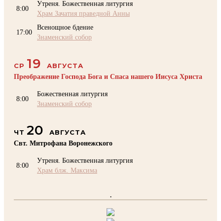
Утреня. Божественная литургия
8:00
Храм Зачатия праведной Анны
Всенощное бдение
17:00
Знаменский собор
19
СР
АВГУСТА
Преображение Господа Бога и Спаса нашего Иисуса Христа
Божественная литургия
8:00
Знаменский собор
20
ЧТ
АВГУСТА
Свт. Митрофана Воронежского
Утреня. Божественная литургия
8:00
Храм блж. Максима
.