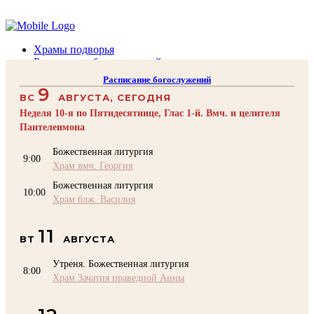
Помочь подворью
Храмы подворья
Расписание богослужений
Духовенство
Расписание богослужений
Воскресная школа
9
ВС
АВГУСТА, СЕГОДНЯ
Преподаватели Воскресной школы
Катехизация
Неделя 10-я по Пятидесятнице, Глас 1-й. Вмч. и целителя
КОНТАКТЫ
Пантелеимона
Помочь Подворью
Божественная литургия
9:00
top
Храм вмч. Георгия
Божественная литургия
10:00
Храм блж. Василия
11
ВТ
АВГУСТА
Утреня. Божественная литургия
8:00
Храм Зачатия праведной Анны