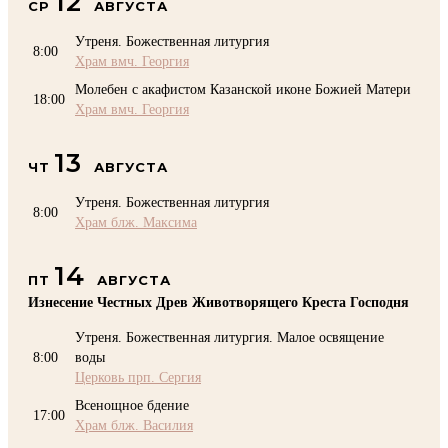
12
СР
АВГУСТА
Утреня. Божественная литургия
8:00
Храм вмч. Георгия
Молебен с акафистом Казанской иконе Божией Матери
18:00
Храм вмч. Георгия
13
ЧТ
АВГУСТА
Утреня. Божественная литургия
8:00
Храм блж. Максима
14
ПТ
АВГУСТА
Изнесение Честных Древ Животворящего Креста Господня
Утреня. Божественная литургия. Малое освящение
8:00
воды
Церковь прп. Сергия
Всенощное бдение
17:00
Храм блж. Василия