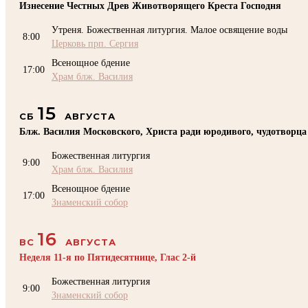
Изнесение Честных Древ Животворящего Креста Господня
Утреня. Божественная литургия. Малое освящение воды
8:00
Церковь прп. Сергия
Всенощное бдение
17:00
Храм блж. Василия
15
СБ
АВГУСТА
Блж. Василия Московского, Христа ради юродивого, чудотворца
Божественная литургия
9:00
Храм блж. Василия
Всенощное бдение
17:00
Знаменский собор
16
ВС
АВГУСТА
Неделя 11-я по Пятидесятнице, Глас 2-й
Божественная литургия
9:00
Знаменский собор