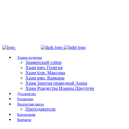
Храмы подворья
Знаменский собор
Храм вмч. Георгия
Храм блж. Максима
Храм вмц. Варвары
Храм Зачатия праведной Анны
Храм Рождества Иоанна Предтечи
Духовенство
Расписание
Воскресная школа
Преподаватели
Катехизация
Контакты