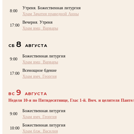
Утреня. Божественная литургия
8:00
Храм Зачатия праведной Анны
Вечерня. Утреня
17:00
Храм вмц. Варвары
8
СБ
АВГУСТА
Божественная литургия
9:00
Храм вмц. Варвары
Всенощное бдение
17:00
Храм вмч. Георгия
9
ВС
АВГУСТА
Неделя 10-я по Пятидесятнице, Глас 1-й. Вмч. и целителя Пант
Божественная литургия
9:00
Храм вмч. Георгия
Божественная литургия
10:00
Храм блж. Василия