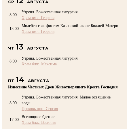
12
СР
АВГУСТА
Утреня. Божественная литургия
8:00
Храм вмч. Георгия
Молебен с акафистом Казанской иконе Божией Матери
18:00
Храм вмч. Георгия
13
ЧТ
АВГУСТА
Утреня. Божественная литургия
8:00
Храм блж. Максима
14
ПТ
АВГУСТА
Изнесение Честных Древ Животворящего Креста Господня
Утреня. Божественная литургия. Малое освящение
8:00
воды
Церковь прп. Сергия
Всенощное бдение
17:00
Храм блж. Василия