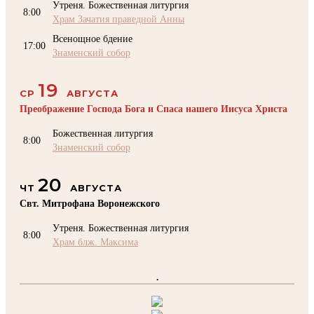
Утреня. Божественная литургия
8:00
Храм Зачатия праведной Анны
Всенощное бдение
17:00
Знаменский собор
19
СР
АВГУСТА
Преображение Господа Бога и Спаса нашего Иисуса Христа
Божественная литургия
8:00
Знаменский собор
20
ЧТ
АВГУСТА
Свт. Митрофана Воронежского
Утреня. Божественная литургия
8:00
Храм блж. Максима
.