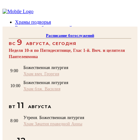
Помочь подворью
Храмы подворья
Расписание богослужений
Духовенство
Расписание богослужений
Воскресная школа
9
ВС
АВГУСТА, СЕГОДНЯ
Преподаватели Воскресной школы
Катехизация
Неделя 10-я по Пятидесятнице, Глас 1-й. Вмч. и целителя
КОНТАКТЫ
Пантелеимона
Помочь Подворью
Божественная литургия
9:00
top
Храм вмч. Георгия
Божественная литургия
10:00
Храм блж. Василия
11
ВТ
АВГУСТА
Утреня. Божественная литургия
8:00
Храм Зачатия праведной Анны