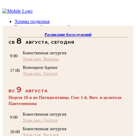
Помочь подворью
Храмы подворья
Расписание богослужений
Духовенство
Расписание богослужений
Воскресная школа
8
СБ
АВГУСТА, СЕГОДНЯ
Преподаватели Воскресной школы
Катехизация
Божественная литургия
КОНТАКТЫ
9:00
Храм вмц. Варвары
Помочь Подворью
Всенощное бдение
top
17:00
Храм вмч. Георгия
9
ВС
АВГУСТА
Неделя 10-я по Пятидесятнице, Глас 1-й. Вмч. и целителя
Пантелеимона
Божественная литургия
9:00
Храм вмч. Георгия
Божественная литургия
10:00
Храм блж. Василия