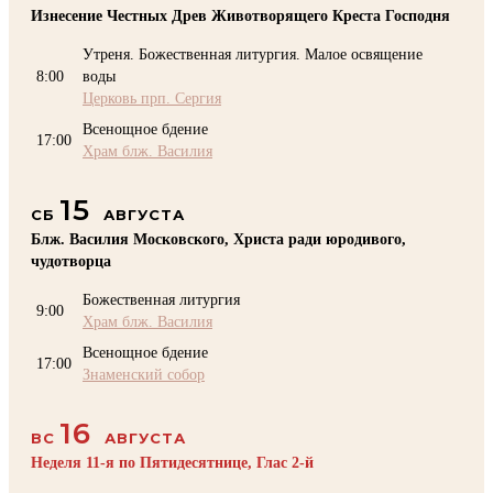
Изнесение Честных Древ Животворящего Креста Господня
Утреня. Божественная литургия. Малое освящение
8:00
воды
Церковь прп. Сергия
Всенощное бдение
17:00
Храм блж. Василия
15
СБ
АВГУСТА
Блж. Василия Московского, Христа ради юродивого,
чудотворца
Божественная литургия
9:00
Храм блж. Василия
Всенощное бдение
17:00
Знаменский собор
16
ВС
АВГУСТА
Неделя 11-я по Пятидесятнице, Глас 2-й