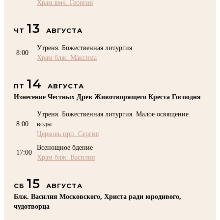
Храм вмч. Георгия
13
ЧТ
АВГУСТА
Утреня. Божественная литургия
8:00
Храм блж. Максима
14
ПТ
АВГУСТА
Изнесение Честных Древ Животворящего Креста Господня
Утреня. Божественная литургия. Малое освящение
8:00
воды
Церковь прп. Сергия
Всенощное бдение
17:00
Храм блж. Василия
15
СБ
АВГУСТА
Блж. Василия Московского, Христа ради юродивого,
чудотворца