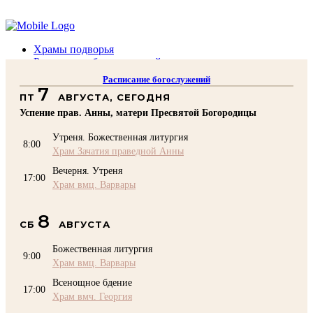
Помочь подворью
Храмы подворья
Расписание богослужений
Духовенство
Расписание богослужений
Воскресная школа
7
ПТ
АВГУСТА, СЕГОДНЯ
Преподаватели Воскресной школы
Катехизация
Успение прав. Анны, матери Пресвятой Богородицы
КОНТАКТЫ
Утреня. Божественная литургия
Помочь Подворью
8:00
Храм Зачатия праведной Анны
top
Вечерня. Утреня
17:00
Храм вмц. Варвары
8
СБ
АВГУСТА
Божественная литургия
9:00
Храм вмц. Варвары
Всенощное бдение
17:00
Храм вмч. Георгия